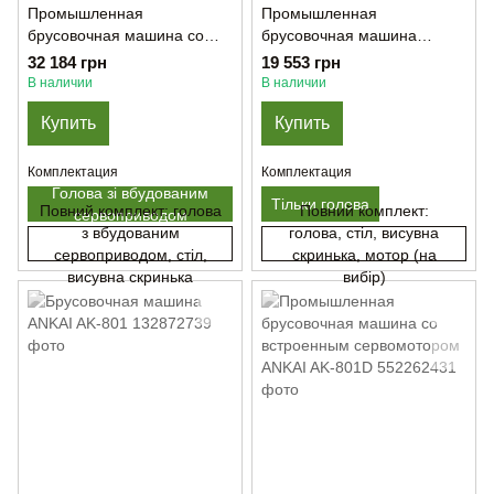
Промышленная
Промышленная
брусовочная машина со
брусовочная машина
встроенным сервомотором
GOLDEN LEAD GL-801
32 184 грн
19 553 грн
GOLDEN LEAD GL-801-1
(Только голова)
В наличии
В наличии
Купить
Купить
Комплектация
Комплектация
Голова зі вбудованим
Тільки голова
Повний комплект: голова
Повний комплект:
сервоприводом
з вбудованим
голова, стіл, висувна
сервоприводом, стіл,
скринька, мотор (на
висувна скринька
вибір)