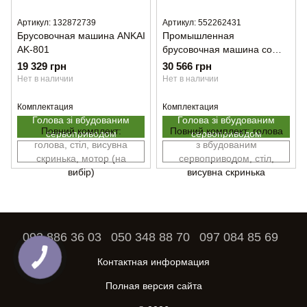
Артикул: 132872739
Артикул: 552262431
Брусовочная машина ANKAI
Промышленная
AK-801
брусовочная машина со
встроенным сервомотором
19 329 грн
30 566 грн
ANKAI AK-801D
Нет в наличии
Нет в наличии
Комплектация
Комплектация
Голова зі вбудованим
Голова зі вбудованим
Повний комплект:
Повний комплект: голова
сервоприводом
сервоприводом
голова, стіл, висувна
з вбудованим
скринька, мотор (на
сервоприводом, стіл,
вибір)
висувна скринька
093 886 36 03
050 348 88 70
097 084 85 69
Контактная информация
Полная версия сайта