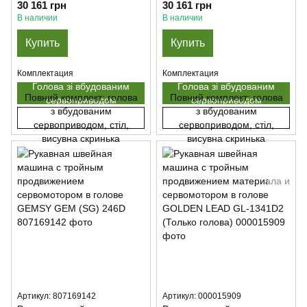
GOLDEN LEAD GL-246D
GOLDEN LEAD GL-2628D
30 161 грн
30 161 грн
(под Окантователь )
(под Окантователь )
В наличии
В наличии
Купить
Купить
Комплектация
Комплектация
Голова зі вбудованим
Голова зі вбудованим
Повний комплект: голова
Повний комплект: голова
сервоприводом
сервоприводом
з вбудованим
з вбудованим
сервоприводом, стіл,
сервоприводом, стіл,
висувна скринька
висувна скринька
Артикул: 807169142
Артикул: 000015909