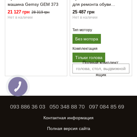
машина Gemsy GEM 373
для ремонта обуви
GOLDEN LEAD GL-2972
21 127 грн
25 487 грн
28 319 грн
Нет в наличии
Нет в наличии
Тип мотору
Без мотора
Комплектация
Тільки голова
Полный комплект:
голова, стол, выдвижной
ящик
093 886 36 03
050 348 88 70
097 084 85 69
Контактная информация
Полная версия сайта