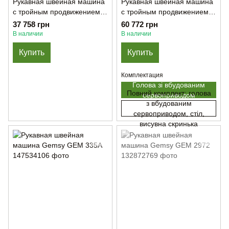
Рукавная швейная машина
Рукавная швейная машина
с тройным продвижением
с тройным продвижением
сервомотором в голове
материала и сервомотором
37 758 грн
60 772 грн
GEMSY GEM (SG) 246D
в голове GOLDEN LEAD GL-
В наличии
В наличии
1341D2 (Только голова)
Купить
Купить
Комплектация
Голова зі вбудованим
Повний комплект: голова
сервоприводом
з вбудованим
сервоприводом, стіл,
висувна скринька