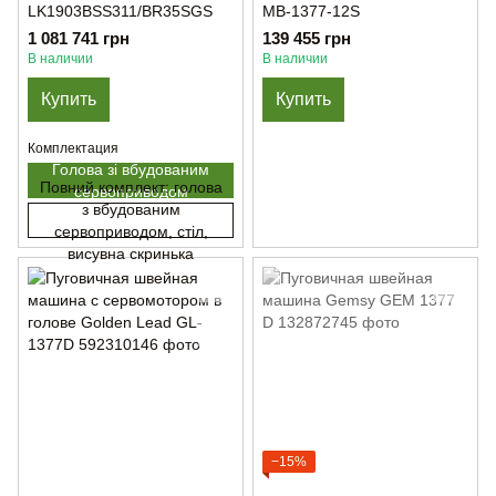
LK1903BSS311/BR35SGS
MB-1377-12S
1 081 741 грн
139 455 грн
В наличии
В наличии
Купить
Купить
Комплектация
Голова зі вбудованим
Повний комплект: голова
сервоприводом
з вбудованим
сервоприводом, стіл,
висувна скринька
−15%