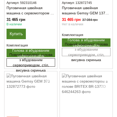
Артикул: 592310146
Артикул: 132872745
Пуговичная швейная
Пуговичная швейная
машина с сервомотором в
машина Gemsy GEM 1377
голове Golden Lead GL-
D
31 465 грн
31 465 грн
37 084 грн
1377D
В наличии
Нет в наличии
Купить
Комплектация
Голова зі вбудованим
Повний комплект: голова
сервоприводом
Комплектация
з вбудованим
Голова зі вбудованим
Повний комплект: голова
сервоприводом, стіл,
сервоприводом
з вбудованим
висувна скринька
сервоприводом, стіл,
висувна скринька