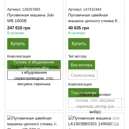
Артикул: 128267665
Артикул: 147432484
Пуговичная машина Juki
Пуговичная швейная
MB-1800B
машина цепного стежка K-
Chance KB-373
247 610 грн
40 635 грн
В наличии
В наличии
Купить
Купить
Комплектация
Тип мотору
Голова зі вбудованим
Без мотора
Повний комплект: голова
сервоприводом
з вбудованим
Сервопривід
сервоприводом, стіл,
висувна скринька
Комплектация
Тільки голова
Повний комплект:
голова, стіл, висувна
скринька, мотор (на
вибір)