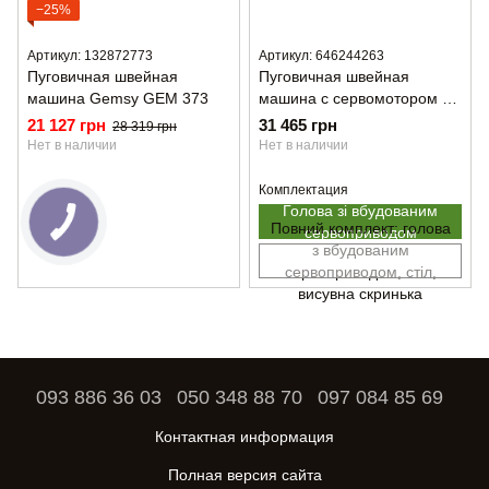
−25%
Артикул: 132872773
Артикул: 646244263
Пуговичная швейная
Пуговичная швейная
машина Gemsy GEM 373
машина с сервомотором в
голове BRITEX BR-1377D
21 127 грн
31 465 грн
28 319 грн
Нет в наличии
Нет в наличии
Комплектация
Голова зі вбудованим
Повний комплект: голова
сервоприводом
з вбудованим
сервоприводом, стіл,
висувна скринька
093 886 36 03
050 348 88 70
097 084 85 69
Контактная информация
Полная версия сайта