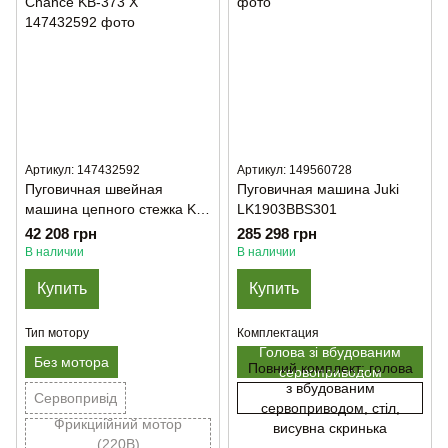
Артикул: 147432592
Артикул: 149560728
Пуговичная швейная
Пуговичная машина Juki
машина цепного стежка K-
LK1903BBS301
Chance KB-373 X
42 208 грн
285 298 грн
В наличии
В наличии
Купить
Купить
Тип мотору
Комплектация
Голова зі вбудованим
Без мотора
Повний комплект: голова
сервоприводом
з вбудованим
Сервопривід
сервоприводом, стіл,
Фрикциійний мотор
висувна скринька
(220В)