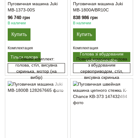
Пуговичная машина Juki
Пуговичная машина Juki
MB-1373-00S
MB-1800A/BR10C
96 740 грн
838 986 грн
В наличии
В наличии
Купить
Купить
Комплектация
Комплектация
Голова зі вбудованим
Тільки голова
Повний комплект:
Повний комплект: голова
сервоприводом
голова, стіл, висувна
з вбудованим
скринька, мотор (на
сервоприводом, стіл,
вибір)
висувна скринька