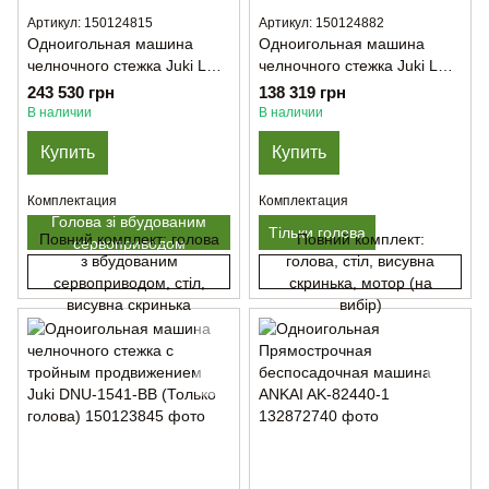
Артикул: 150124815
Артикул: 150124882
Одноигольная машина
Одноигольная машина
челночного стежка Juki LU-
челночного стежка Juki LU-
2810A-70BBS
2810AS
243 530 грн
138 319 грн
В наличии
В наличии
Купить
Купить
Комплектация
Комплектация
Голова зі вбудованим
Тільки голова
Повний комплект: голова
Повний комплект:
сервоприводом
з вбудованим
голова, стіл, висувна
сервоприводом, стіл,
скринька, мотор (на
висувна скринька
вибір)