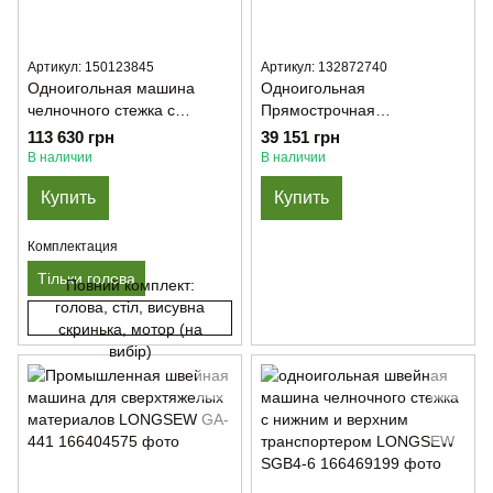
Артикул: 150123845
Артикул: 132872740
Одноигольная машина
Одноигольная
челночного стежка с
Прямострочная
тройным продвижением
беспосадочная машина
113 630 грн
39 151 грн
Juki DNU-1541-BB (Только
ANKAI AK-82440-1
В наличии
В наличии
голова)
Купить
Купить
Комплектация
Тільки голова
Повний комплект:
голова, стіл, висувна
скринька, мотор (на
вибір)