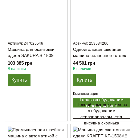
Артикул: 247025546
Артикул: 253584266
Машина для окантовки
Одноигольная швейная
одеял SAKURA S-1509
машина челночного стежка
Gemsy GEM 0311 E3-AK
103 385 грн
44 501 грн
В наличии
В наличии
Купить
Купить
Комплектация
Голова зі вбудованим
Повний комплект: голова
сервоприводом
з вбудованим
сервоприводом, стіл,
висувна скринька