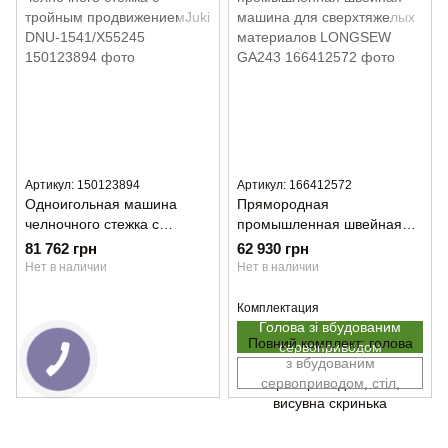
Артикул: 150123894
Артикул: 166412572
Одноигольная машина
Прямородная
челночного стежка с
промышленная швейная
тройным продвижениемJuki
машина для сверхтяжелых
81 762 грн
62 930 грн
DNU-1541/X55245
материалов LONGSEW
Нет в наличии
Нет в наличии
GA243
Комплектация
Голова зі вбудованим
Повний комплект: голова
сервоприводом
з вбудованим
сервоприводом, стіл,
висувна скринька