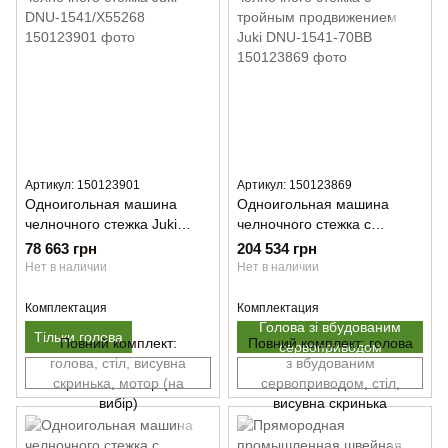
Артикул: 150123901
Артикул: 150123869
Одноигольная машина
Одноигольная машина
челночного стежка Juki
челночного стежка с
DNU-1541/X55268
тройным продвижением
78 663 грн
204 534 грн
Juki DNU-1541-70BB
Нет в наличии
Нет в наличии
Комплектация
Комплектация
Голова зі вбудованим
Тільки голова
Повний комплект:
Повний комплект: голова
сервоприводом
голова, стіл, висувна
з вбудованим
скринька, мотор (на
сервоприводом, стіл,
вибір)
висувна скринька