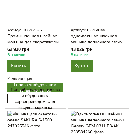
Артикул: 166404575
Артикул: 166469199
Промышленная швейная
одноигольная швейная
машина для сверхтяжелых
машина челночного стежка
материалов LONGSEW GA-
с нижним и верхним
62 930 грн
43 826 грн
441
транспортером LONGSEW
В наличии
В наличии
SGB4-6
Купить
Купить
Комплектация
Голова зі вбудованим
Повний комплект: голова
сервоприводом
з вбудованим
сервоприводом, стіл,
висувна скринька