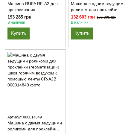
Машина RUFA RF-A2 для
Машина с одним ведущим
проклеивания
роликом для проклейки
(герметизации) швов
(герметизации) швов
193 285 грн
132 603 грн
175 305 грн
горячим воздухом с
горячим воздухом с
В наличии
В наличии
помощью ленты
помощью ленты CR – A2
Купить
Купить
Артикул: 000014849
Машина с двумя ведущими
роликоми для проклейки