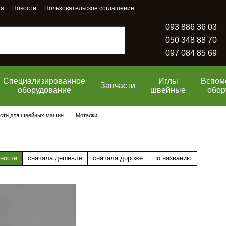
ия
Новости
Пользовательское соглашение
093 886 36 03
050 348 88 70
097 084 85 69
Специализированное
Иглы
Вспом
Запчасти
оборудование
швейные
обор
сти для швейных машин
Моталки
ности
сначала дешевле
сначала дороже
по названию