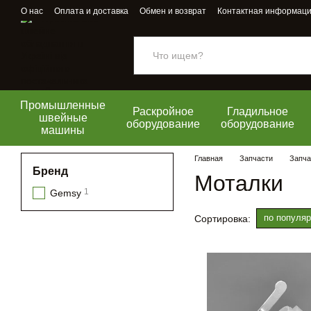
Перейти к основному контенту
О нас
Оплата и доставка
Обмен и возврат
Контактная информац
Промышленные
Раскройное
Гладильное
швейные
оборудование
оборудование
машины
Главная
Запчасти
Запча
Бренд
Моталки
1
Gemsy
по популяр
Сортировка: