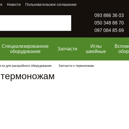
ия
Новости
Пользовательское соглашение
093 886 36 03
050 348 88 70
097 084 85 69
Специализированное
Иглы
Вспом
Запчасти
оборудование
швейные
обор
сти для раскройного оборудования
Запчасти к термоножам
к термоножам