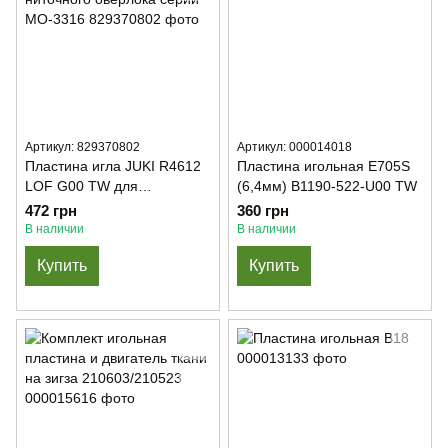
Артикул: 829370802
Артикул: 000014018
Пластина игла JUKI R4612
Пластина игольная Е705S
LOF G00 TW для
(6,4мм) B1190-522-U00 TW
промышленного 5-ти
472 грн
360 грн
ниточного оверлока серии
В наличии
В наличии
MO-3316
Купить
Купить