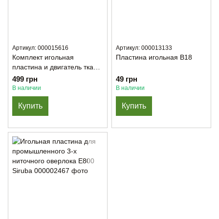
Артикул: 000015616
Артикул: 000013133
Комплект игольная
Пластина игольная B18
пластина и двигатель ткани
на зигза 210603/210523
499 грн
49 грн
В наличии
В наличии
Купить
Купить