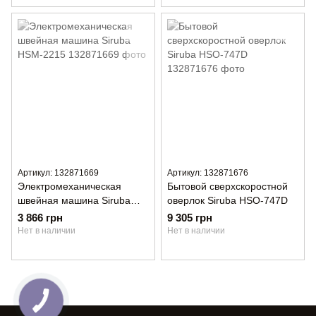
Артикул: 132871669
Артикул: 132871676
Электромеханическая
Бытовой сверхскоростной
швейная машина Siruba
оверлок Siruba HSO-747D
HSM-2215
3 866 грн
9 305 грн
Нет в наличии
Нет в наличии