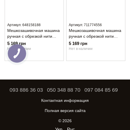
Артикул: 648158188
Артикул: 711774556
Мешкозашивочная машина
Мешкозашивочная машина
ручная с обрезкой нити
ручная с обрезкой нити
Golden Lead GL 26-1A
GOLDEN LEAD GL-26-1
5 169 грн
5 169 грн
Нет в наличии
Нет в наличии
093 886 36 03
050 348 88 70
097 084 85 69
Контактная информация
Полная версия сайта
© 2026
Укр
Рус