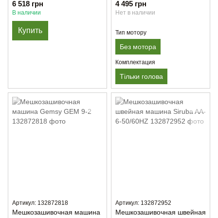
машина с обрезкой нити
6 518 грн
4 495 грн
Golden Lead GK9-825
В наличии
Нет в наличии
Купить
Тип мотору
Без мотора
Комплектация
Тільки голова
Артикул: 132872818
Артикул: 132872952
Мешкозашивочная машина
Мешкозашивочная швейная