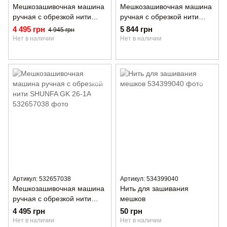
Мешкозашивочная машина
Мешкозашивочная машина
ручная с обрезкой нити
ручная с обрезкой нити
Golden Lead GK9-201
Golden Lead GK9-202 с
4 495 грн
5 844 грн
4 945 грн
аккумулятором
Нет в наличии
Нет в наличии
Артикул: 532657038
Артикул: 534399040
Мешкозашивочная машина
Нить для зашивания
ручная с обрезкой нити
мешков
SHUNFA GK 26-1A
4 495 грн
50 грн
Нет в наличии
Нет в наличии