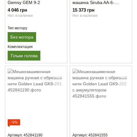
Gemsy GEM 9-2
машина Siruba AA-6-
50/60HZ
4 046 грн
15 373 грн
Нет в наличии
Нет в наличии
Тип мотору
Без мотора
Комплектация
Тільки голова
−9%
Артикул: 452841190
Артикул: 452841555