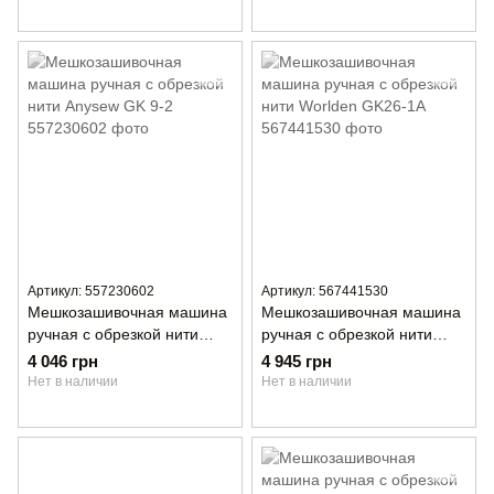
Артикул: 557230602
Артикул: 567441530
Мешкозашивочная машина
Мешкозашивочная машина
ручная с обрезкой нити
ручная с обрезкой нити
Anysew GK 9-2
Worlden GK26-1A
4 046 грн
4 945 грн
Нет в наличии
Нет в наличии