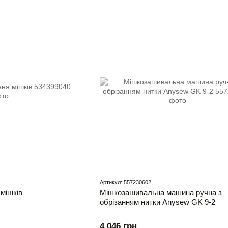
Артикул: 557230602
мішків
Мішкозашивальна машина ручна з
обрізанням нитки Anysew GK 9-2
4 046 грн