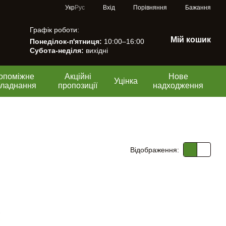
Порівняння
Укр
Рус
Вхід
Бажання
Графік роботи:
Мій кошик
Понеділок-п'ятниця:
10:00–16:00
Субота-неділя:
вихідні
опоміжне
Акційні
Нове
Уцінка
бладнання
пропозиції
надходження
Відображення: