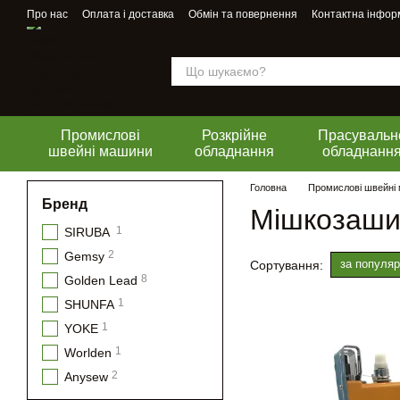
Перейти до основного контенту
Про нас
Оплата і доставка
Обмін та повернення
Контактна інфор
Промислові
Розкрійне
Прасувальн
швейні машини
обладнання
обладнанн
Головна
Промислові швейні
Бренд
Мішкозаши
1
SIRUBA
2
Gemsy
за популяр
Сортування:
8
Golden Lead
1
SHUNFA
1
YOKE
1
Worlden
2
Anysew