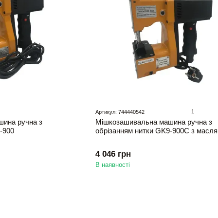
1
Артикул: 744440542
ина ручна з
Мішкозашивальна машина ручна з
-900
обрізанням нитки GK9-900C з масл
4 046 грн
В наявності