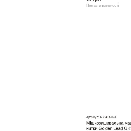
Немає в наявності
Артикул: 633414763
Мішкозашивальна маш
нитки Golden Lead GK