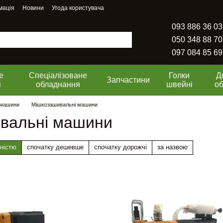
мація
Новини
Угода користувача
093 886 36 03
050 348 88 70
097 084 85 69
е
Спеціалізоване
Голки
Д
Запчастини
я
обладнання
швейні
о
 машини
Мішкозашивальні машини
вальні машини
ністю
спочатку дешевше
спочатку дорожчі
за назвою