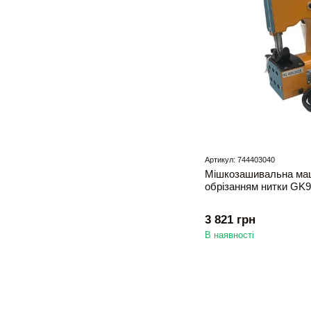
Артикул: 744403040
Мішкозашивальна маш
обрізанням нитки GK9
3 821 грн
В наявності