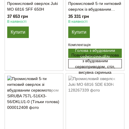
Промисловий оверлок Juki
Промисловий 5-ти нитковий
MO 6816 SFF 650H
оверлок із вбудованим
сервомотором у голові
37 653 грн
35 331 грн
SIRUBA 757L-516M3-
В наявності
В наявності
55/DKLU1-0 (Тільки голова)
Купити
Купити
Комплектація
Голова з вбудованим
Повний комплект: голова
сервоприводом
з вбудованим
сервоприводом, стіл,
висувна скринька