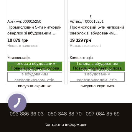
1
Артикул: 000015250
Артикул: 000015251
Промисловий 5-ти нитковий
Промисловий 5-ти нитковий
оверлок зі вбудованим
оверлок зі вбудованим
сервомотором GEMSY GEM
сервомотором GEMSY GEM
18 879 грн
19 329 грн
N2-E-516M (Тільки голова)
N2-E-516H (Тільки голова)
Немає в наявності
Немає в наявності
Комплектація
Комплектація
Голова з вбудованим
Голова з вбудованим
Повний комплект: голова
Повний комплект: голова
сервоприводом
сервоприводом
з вбудованим
з вбудованим
сервоприводом, стіл,
сервоприводом, стіл,
висувна скринька
висувна скринька
093 886 36 03
050 348 88 70
097 084 85 69
Контактна інформація