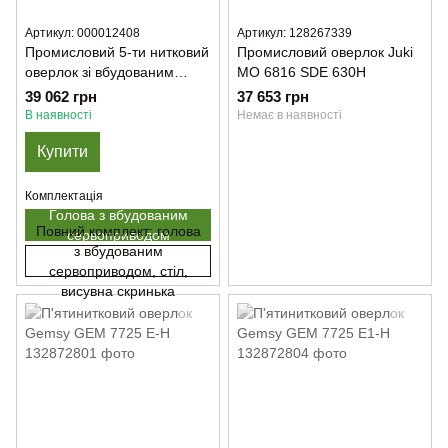
Артикул: 000012408
Артикул: 128267339
Промисловий 5-ти нитковий
Промисловий оверлок Juki
оверлок зі вбудованим
MO 6816 SDE 630H
сервомотором SIRUBA
39 062 грн
37 653 грн
757L-516X3-56/DKLU1-0
В наявності
Немає в наявності
(Тільки голова)
Купити
Комплектація
Голова з вбудованим
Повний комплект: голова
сервоприводом
з вбудованим
сервоприводом, стіл,
висувна скринька