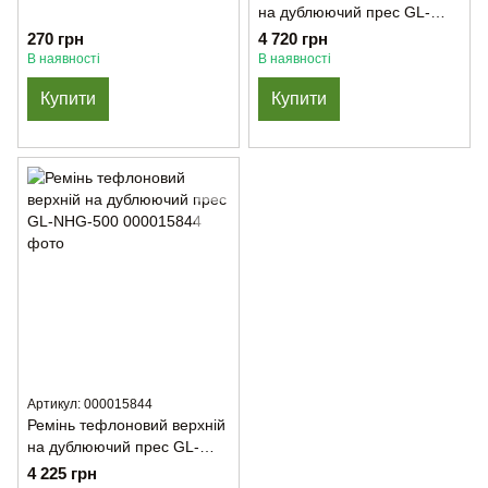
на дублюючий прес GL-
NHG-500
270 грн
4 720 грн
В наявності
В наявності
Купити
Купити
Артикул: 000015844
Ремінь тефлоновий верхній
на дублюючий прес GL-
NHG-500
4 225 грн