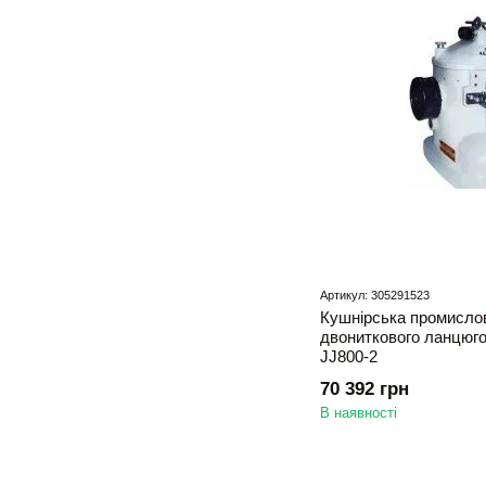
Артикул: 305291523
Кушнірська промисло
двониткового ланцюго
JJ800-2
70 392 грн
В наявності