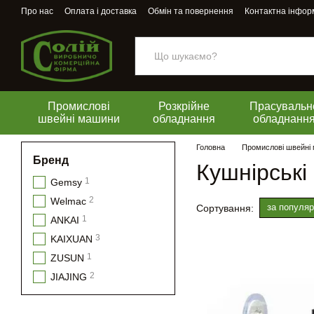
Перейти до основного контенту
Про нас
Оплата і доставка
Обмін та повернення
Контактна інфор
Промислові
Розкрійне
Прасувальн
швейні машини
обладнання
обладнанн
Головна
Промислові швейні
Бренд
Кушнірські
1
Gemsy
2
Welmac
за популяр
Сортування:
1
ANKAI
3
KAIXUAN
1
ZUSUN
2
JIAJING