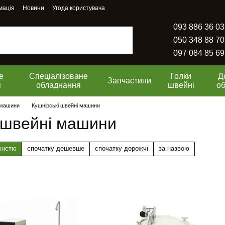
мація
Новини
Угода користувача
093 886 36 03
050 348 88 70
097 084 85 69
е
Спеціалізоване
Голки
Д
Запчастини
я
обладнання
швейні
о
 машини
Кушнірські швейні машини
 швейні машини
ністю
спочатку дешевше
спочатку дорожчі
за назвою