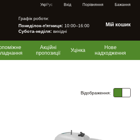
Порівняння
Укр
Рус
Вхід
Бажання
Графік роботи:
Мій кошик
Понеділок-п'ятниця:
10:00–16:00
Субота-неділя:
вихідні
опоміжне
Акційні
Нове
Уцінка
бладнання
пропозиції
надходження
Відображення: