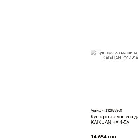
Артикул: 132872960
Кушнірська машина дл
KAIXUAN KХ 4-5А
14 654 грн