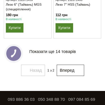
Артикул: 132871459
Артикул: 132871460
Лезо 6" (Тайвань) MGS
Лезо 7" HSS (Тайвань)
(спецкріплення)
180 грн
112 грн
В наявності
В наявності
Купити
Купити
Показати ще 14 товарів
Назад
Вперед
1
з 2
093 886 36 03
050 348 88 70
097 084 85 69