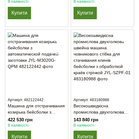
Н-838
бейсболке RM-430D-MY
В наявності
В наявності
Купити
Купити
Артикул: 482122442
Артикул: 483180988
Машина для отстрачивания
Високошвидкісна
козирька бейсболки з
промислова двухголкова
автоматической подачей
швейна машина
422 530 грн
143 840 грн
заготовки JYL-M3020G-
човникового стібка для
В наявності
В наявності
QPM
стачивания клинів
Купити
Купити
бейсболки з обработкой