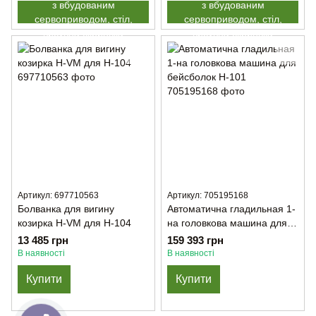
з вбудованим
з вбудованим
сервоприводом, стіл,
сервоприводом, стіл,
висувна скринька
висувна скринька
Артикул: 697710563
Артикул: 705195168
Болванка для вигину
Автоматична гладильная 1-
козирка H-VM для H-104
на головкова машина для
бейсболок H-101
13 485 грн
159 393 грн
В наявності
В наявності
Купити
Купити