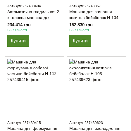
Артикул: 257438404
Артикул: 257438671
Автоматична гладильная 2-
Машина для згинання
х головна машина для
козирків бейсболок H-104
бейсболок H-102
234 414 грн
152 830 грн
В наявності
В наявності
Купити
Купити
Артикул: 257439415
Артикул: 257439623
Машина для формування
Машина для охолодження