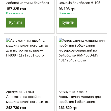
лобової частини бейсболки
козирків бейсболок H-105
H-103
157 325 грн
96 193 грн
В наявності
В наявності
Купити
Купити
Артикул: 411717831
Артикул: 481470487
Автоматична швейна
Автоматична машина для
машина циклічного шиття
пробития і обшивания
для вістрочки козирьку
люверсов-отверстий на
242 730 грн
161 820 грн