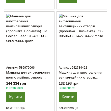
краёв стрічкой JYL-SZPF-01
Артикул: 586975066
Артикул: 642734422
Машина для виготовлення
Машина для виготовлення
вентиляційних отворів
вентиляційних отворів
(пробивка + обметка) TM
(пробивка + позначка) JYL-
144 334 грн
132 198 грн
Golden Lead GL-430D-CF
B0506-CF
В наявності
В наявності
Купити
Купити
Повний комплект: голова
Повний комплект: голова
Комплектація
Комплектація