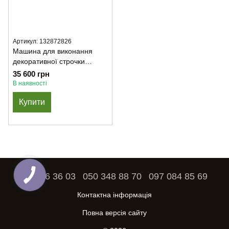
Артикул: 132872826
Машина для виконання
декоративної строчки
JAPSEW J-88
35 600 грн
В наявності
Купити
093 886 36 03
050 348 88 70
097 084 85 69
Контактна інформація
Повна версія сайту