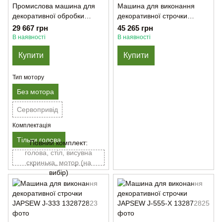
Промислова машина для
Машина для виконання
декоративної обробки
декоративної строчки
матеріалу Gemsy GEM
JAPSEW J-222
29 667 грн
45 265 грн
1732
В наявності
В наявності
Купити
Купити
Тип мотору
Без мотора
Сервопривід
Комплектація
Тільки голова
Повний комплект:
голова, стіл, висувна
скринька, мотор (на
вибір)