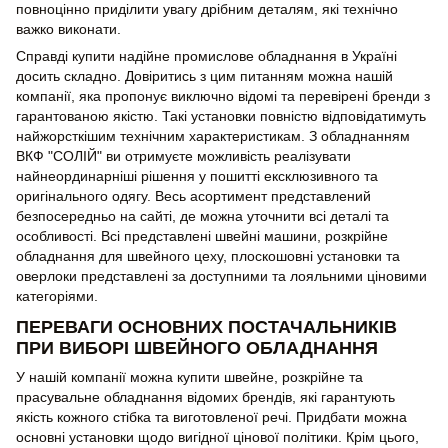
повноцінно приділити увагу дрібним деталям, які технічно
важко виконати.
Справді купити надійне промислове обладнання в Україні
досить складно. Довіритись з цим питанням можна нашій
компанії, яка пропонує виключно відомі та перевірені бренди з
гарантованою якістю. Такі установки повністю відповідатимуть
найжорсткішим технічним характеристикам. З обладнанням
ВКФ "СОЛІЙ" ви отримуєте можливість реалізувати
найнеординарніші рішення у пошитті ексклюзивного та
оригінального одягу. Весь асортимент представлений
безпосередньо на сайті, де можна уточнити всі деталі та
особливості. Всі представлені швейні машини, розкрійне
обладнання для швейного цеху, плоскошовні установки та
оверлоки представлені за доступними та лояльними ціновими
категоріями.
ПЕРЕВАГИ ОСНОВНИХ ПОСТАЧАЛЬНИКІВ
ПРИ ВИБОРІ ШВЕЙНОГО ОБЛАДНАННЯ
У нашій компанії можна купити швейне, розкрійне та
прасувальне обладнання відомих брендів, які гарантують
якість кожного стібка та виготовленої речі. Придбати можна
основні установки щодо вигідної цінової політики. Крім цього,