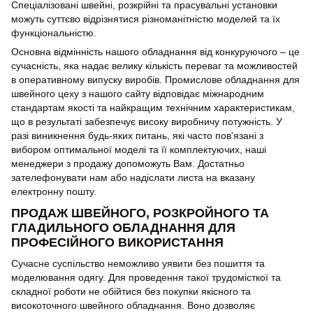
Спеціалізовані швейні, розкрійні та прасувальні установки
можуть суттєво відрізнятися різноманітністю моделей та їх
функціональністю.
Основна відмінність нашого обладнання від конкуруючого – це
сучасність, яка надає велику кількість переваг та можливостей
в оперативному випуску виробів. Промислове обладнання для
швейного цеху з нашого сайту відповідає міжнародним
стандартам якості та найкращим технічним характеристикам,
що в результаті забезпечує високу виробничу потужність. У
разі виникнення будь-яких питань, які часто пов'язані з
вибором оптимальної моделі та її комплектуючих, наші
менеджери з продажу допоможуть Вам. Достатньо
зателефонувати нам або надіслати листа на вказану
електронну пошту.
ПРОДАЖ ШВЕЙНОГО, РОЗКРОЙНОГО ТА
ГЛАДИЛЬНОГО ОБЛАДНАННЯ ДЛЯ
ПРОФЕСІЙНОГО ВИКОРИСТАННЯ
Сучасне суспільство неможливо уявити без пошиття та
моделювання одягу. Для проведення такої трудомісткої та
складної роботи не обійтися без покупки якісного та
високоточного швейного обладнання. Воно дозволяє