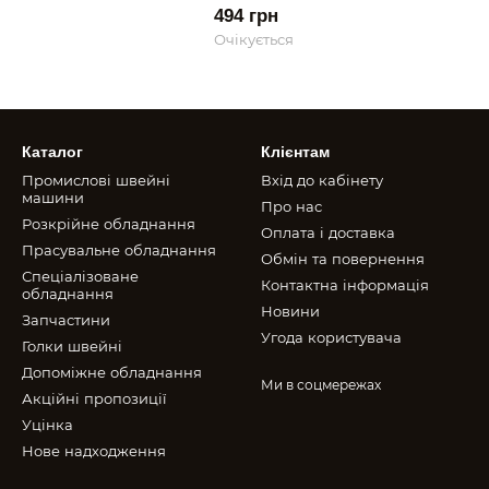
494 грн
Очікується
Каталог
Клієнтам
Промислові швейні
Вхід до кабінету
машини
Про нас
Розкрійне обладнання
Оплата і доставка
Прасувальне обладнання
Обмін та повернення
Спеціалізоване
Контактна інформація
обладнання
Новини
Запчастини
Угода користувача
Голки швейні
Допоміжне обладнання
Ми в соцмережах
Акційні пропозиції
Уцінка
Нове надходження