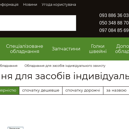
інформація
Новини
Угода користувача
093 886 36 03
050 348 88 70
097 084 85 69
Спеціалізоване
Голки
Допо
Запчастини
обладнання
швейні
обла
обладнання
Обладнання для засобів індивідуального захисту
я для засобів індивідуаль
лярністю
спочатку дешевше
спочатку дорожчі
за назвою