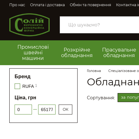
Перейти до основного контенту
Про нас
Оплата і доставка
Обмін та повернення
Контактна 
Промислові
Розкрійне
Прасувальне
швейні
обладнання
обладнання
машини
Головна
Спеціалізоване 
Бренд
Обладнанн
1
RUFA
Ціна, грн
за попу
Сортування:
Від Ціна, грн
До Ціна, грн
ОК