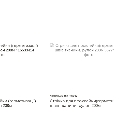
Артикул: 357745747
йки (герметизації)
Стрічка для проклейки(герметиз
н 208м
швів тканини, рулон 200м