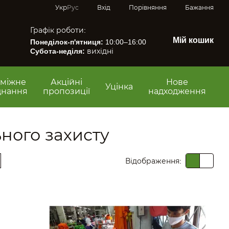
Порівняння
Укр
Рус
Вхід
Бажання
Графік роботи:
Мій кошик
Понеділок-п'ятниця:
10:00–16:00
Субота-неділя:
вихідні
міжне
Акційні
Нове
Уцінка
днання
пропозиції
надходження
ного захисту
Відображення: