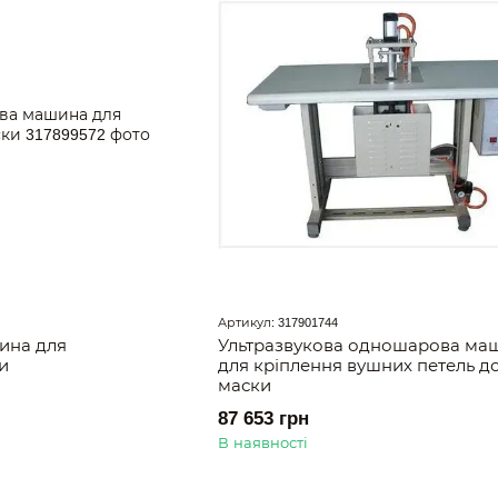
Артикул: 317901744
ина для
Ультразвукова одношарова ма
и
для кріплення вушних петель д
маски
87 653 грн
В наявності