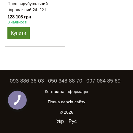
Прес вирубувальний
гідравлічний GL-12T
128 108 грн
В наявності
Купити
093 886 36 03
050 348 88 70
097 084 85 69
Контактна інформація
Повна версія сайту
© 2026
Укр
Рус