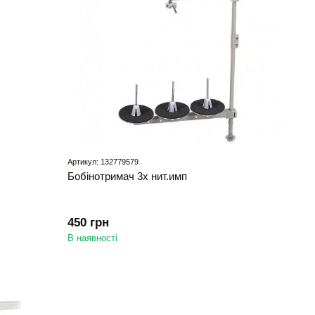
Артикул: 132779579
Бобінотримач 3х нит.имп
450 грн
В наявності