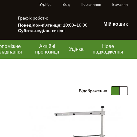
Порівняння
Укр
Рус
Вхід
Бажання
Графік роботи:
Мій кошик
Понеділок-п'ятниця:
10:00–16:00
Субота-неділя:
вихідні
опоміжне
Акційні
Нове
Уцінка
бладнання
пропозиції
надходження
Відображення: