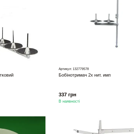
Артикул: 132779578
тковий
Бобінотримач 2х нит. имп
337 грн
В наявності