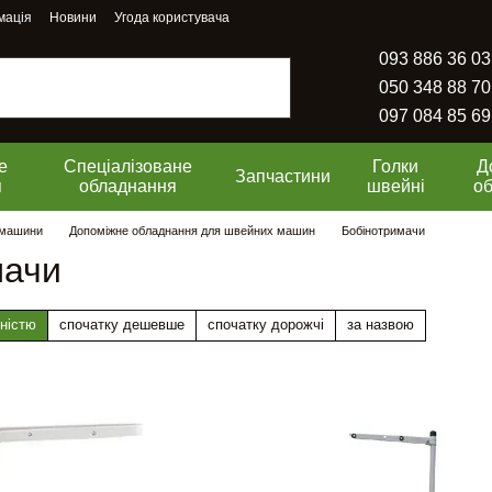
мація
Новини
Угода користувача
093 886 36 03
050 348 88 70
097 084 85 69
е
Спеціалізоване
Голки
Д
Запчастини
я
обладнання
швейні
о
 машини
Допоміжне обладнання для швейних машин
Бобінотримачи
мачи
ністю
спочатку дешевше
спочатку дорожчі
за назвою