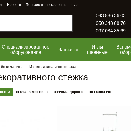
ия
Новости
Пользовательское соглашение
093 886 36 03
050 348 88 70
097 084 85 69
Специализированное
Иглы
Вспом
Запчасти
оборудование
швейные
обор
ейные машины
Машины декоративного стежка
коративного стежка
ности
сначала дешевле
сначала дороже
по названию