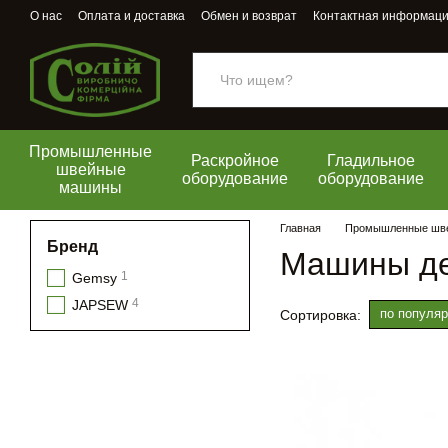
Перейти к основному контенту
О нас
Оплата и доставка
Обмен и возврат
Контактная информац
Промышленные
Раскройное
Гладильное
швейные
оборудование
оборудование
машины
Главная
Промышленные шв
Бренд
Машины де
1
Gemsy
4
JAPSEW
по популяр
Сортировка: