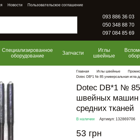
ия
Новости
Пользовательское соглашение
093 886 36 03
050 348 88 70
097 084 85 69
Специализированное
Иглы
Вспом
Запчасти
оборудование
швейные
обор
Главная
Иглы швейные
Промисл
Dotec DB*1 № 85 универсальная игла д
Dotec DB*1 № 85
швейных машин ч
средних тканей
В наличии
Артикул: 132869706
53 грн