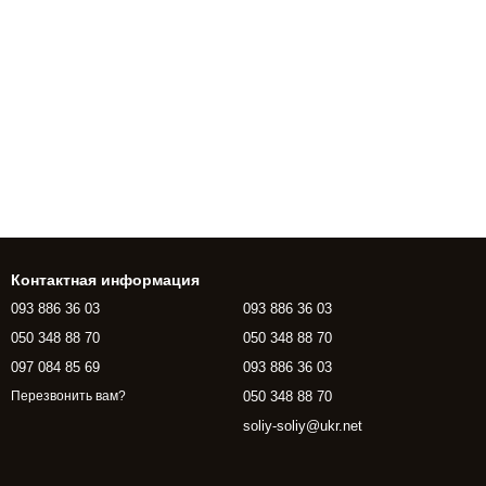
Контактная информация
093 886 36 03
093 886 36 03
050 348 88 70
050 348 88 70
097 084 85 69
093 886 36 03
050 348 88 70
Перезвонить вам?
soliy-soliy@ukr.net