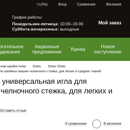
Сравнение
Укр
Рус
Вход
Желания
График работы:
Мой заказ
Понедельник-пятница:
10:00–16:00
Суббота-воскресенье:
выходные
огательное
Акционные
Новое
Уценка
удование
предложения
поступление
ові швейні голки
Dotec
Dotec Dotec
ля швейных машин челночного стежка, для легких и средних тканей
 универсальная игла для
елночного стежка, для легких и
Оставить отзыв
К сравнению
В желания