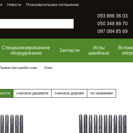
ия
Новости
Пользовательское соглашение
093 886 36 03
050 348 88 70
097 084 85 69
Специализированное
Иглы
Вспом
Запчасти
оборудование
швейные
обор
Промислові швейні голки
Dotec
ности
сначала дешевле
сначала дороже
по названию