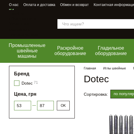
Перейти к основному контенту
О нас
Оплата и доставка
Обмен и возврат
Контактная информац
Промышленные
Раскройное
Гладильное
швейные
оборудование
оборудование
машины
Главная
Иглы швейные
Бренд
Dotec
71
Dotec
Цена, грн
по популяр
Сортировка:
От Цена, грн
До Цена, грн
OK