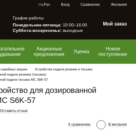
Сравнение
Укр
Рус
Вход
Желания
График работы:
Мой заказ
Понедельник-пятница:
10:00–16:00
Суббота-воскресенье:
выходные
огательное
Акционные
Новое
Уценка
удование
предложения
поступление
я швейных машин
Устройства подачи резинки и тесьмы
ной подачи резинки (тесьмы)
нной подачи тесьмы MC S6K-57
ройство для дозированной
MC S6K-57
Оставить отзыв
К сравнению
В желания