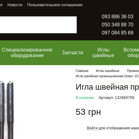
ия
Новости
Пользовательское соглашение
093 886 36 03
050 348 88 70
097 084 85 69
Специализированное
Иглы
Вспом
Запчасти
оборудование
швейные
обор
Главная
Иглы швейные
Промисл
Игла швейная промышленная Dotec 15
Игла швейная п
В наличии
Артикул: 132869709
53 грн
Войти
для отображения нако
%