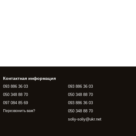
Контактная информация
093 886 36 03
093 886 36 03
050 348 88 70
050 348 88 70
097 084 85 69
093 886 36 03
050 348 88 70
Перезвонить вам?
soliy-soliy@ukr.net