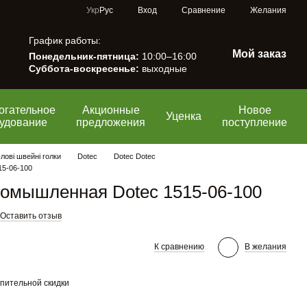
Сравнение
Укр
Рус
Вход
Желания
График работы:
Мой заказ
Понедельник-пятница:
10:00–16:00
Суббота-воскресенье:
выходные
огательное
Акционные
Новое
Уценка
удование
предложения
поступление
ові швейні голки
Dotec
Dotec Dotec
15-06-100
ромышленная Dotec 1515-06-100
Оставить отзыв
К сравнению
В желания
пительной скидки