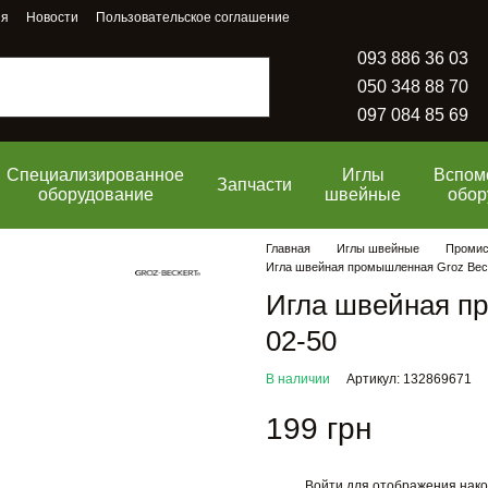
ия
Новости
Пользовательское соглашение
093 886 36 03
050 348 88 70
097 084 85 69
Специализированное
Иглы
Вспом
Запчасти
оборудование
швейные
обор
Главная
Иглы швейные
Промисл
Игла швейная промышленная Groz Beck
Игла швейная пр
02-50
В наличии
Артикул: 132869671
199 грн
Войти
для отображения нако
%