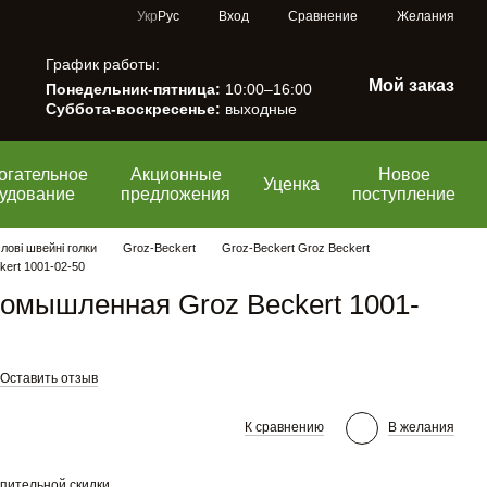
Сравнение
Укр
Рус
Вход
Желания
График работы:
Мой заказ
Понедельник-пятница:
10:00–16:00
Суббота-воскресенье:
выходные
огательное
Акционные
Новое
Уценка
удование
предложения
поступление
ові швейні голки
Groz-Beckert
Groz-Beckert Groz Beckert
ert 1001-02-50
омышленная Groz Beckert 1001-
Оставить отзыв
К сравнению
В желания
пительной скидки