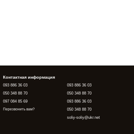
Контактная информация
093 886 36 03
093 886 36 03
050 348 88 70
050 348 88 70
097 084 85 69
093 886 36 03
050 348 88 70
Перезвонить вам?
soliy-soliy@ukr.net