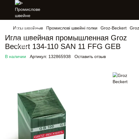
Иглы швейные
Промислові швейні голки
Groz-Beckert
Groz
Игла швейная промышленная Groz
Beckert 134-110 SAN 11 FFG GEB
В наличии
Артикул:
132865938
Оставить отзыв