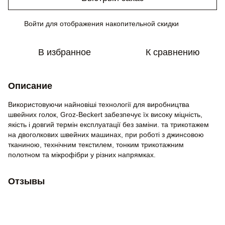
Войти
для отображения накопительной скидки
%
В избранное
К сравнению
Описание
Використовуючи найновіші технології для виробництва
швейних голок, Groz-Beckert забезпечує їх високу міцність,
якість і довгий термін експлуатації без заміни. та трикотажем
на двоголкових швейних машинах, при роботі з джинсовою
тканиною, технічним текстилем, тонким трикотажним
полотном та мікрофібри у різних напрямках.
Отзывы