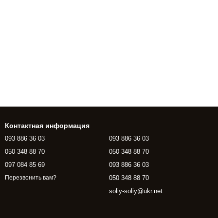
Контактная информация
093 886 36 03
093 886 36 03
050 348 88 70
050 348 88 70
097 084 85 69
093 886 36 03
050 348 88 70
Перезвонить вам?
soliy-soliy@ukr.net