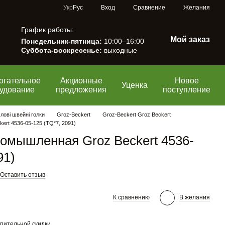
Сравнение
Укр
Рус
Вход
Желания
График работы:
Мой заказ
Понедельник-пятница:
10:00–16:00
Суббота-воскресенье:
выходные
огательное
Акционные
Новое
Уценка
удование
предложения
поступление
ові швейні голки
Groz-Beckert
Groz-Beckert Groz Beckert
rt 4536-05-125 (TQ*7, 2091)
омышленная Groz Beckert 4536-
91)
Оставить отзыв
К сравнению
В желания
пительной скидки