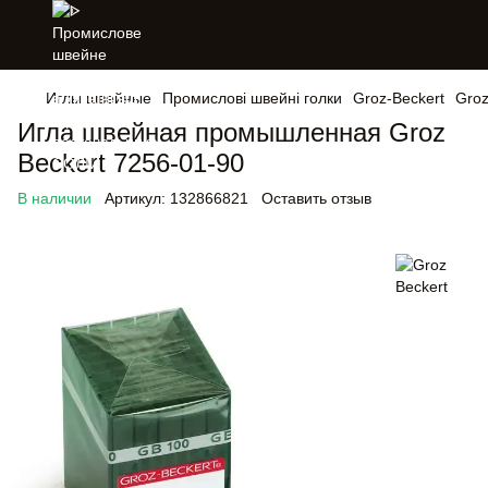
Иглы швейные
Промислові швейні голки
Groz-Beckert
Groz
Игла швейная промышленная Groz
Beckert 7256-01-90
В наличии
Артикул:
132866821
Оставить отзыв