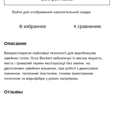
Войти
для отображения накопительной скидки
%
В избранное
К сравнению
Описание
Використовуючи найновіші технології для виробництва
швейних голок, Groz-Beckert забезпечує їх високу міцність,
якість і тривалий термін експлуатації без заміни. на
двоголкових швейних машинах, при роботі з джинсовою
тканиною, технічним текстилем, тонким трикотажним
полотном та мікрофібри у різних напрямках.
Отзывы