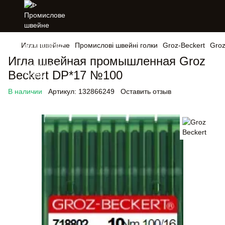
Иглы швейные
Промислові швейні голки
Groz-Beckert
Groz
Игла швейная промышленная Groz
Beckert DP*17 №100
В наличии
Артикул:
132866249
Оставить отзыв