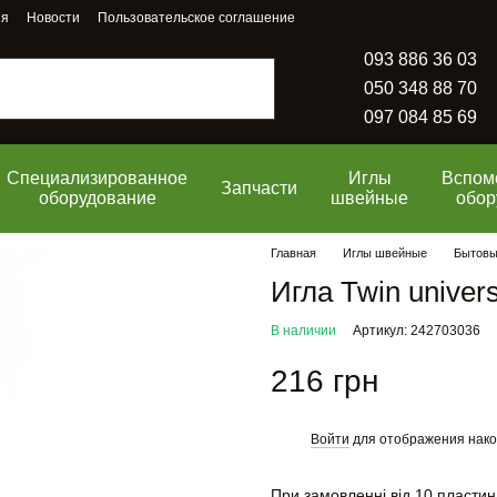
ия
Новости
Пользовательское соглашение
093 886 36 03
050 348 88 70
097 084 85 69
Специализированное
Иглы
Вспом
Запчасти
оборудование
швейные
обор
Главная
Иглы швейные
Бытовы
Игла Twin univer
В наличии
Артикул: 242703036
216 грн
Войти
для отображения нако
%
При замовленні від 10 пластин