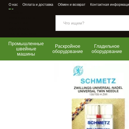
Перейти к основному контенту
О нас
Оплата и доставка
Обмен и возврат
Контактная информац
Промышленные
Раскройное
Гладильное
швейные
оборудование
оборудование
машины