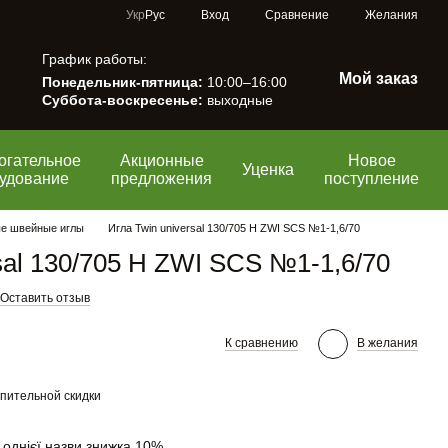
Сравнение
Укр
Рус
Вход
Желания
График работы:
Мой заказ
Понедельник-пятница:
10:00–16:00
Суббота-воскресенье:
выходные
огательное
Акционные
Новое
Уценка
удование
предложения
поступление
е швейные иглы
Игла Twin universal 130/705 H ZWI SCS №1-1,6/70
sal 130/705 H ZWI SCS №1-1,6/70
Оставить отзыв
К сравнению
В желания
пительной скидки
 однієї назви знижка 10%