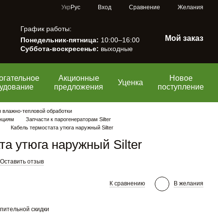
Сравнение
Укр
Рус
Вход
Желания
График работы:
Мой заказ
Понедельник-пятница:
10:00–16:00
Суббота-воскресенье:
выходные
огательное
Акционные
Новое
Уценка
удование
предложения
поступление
я влажно-тепловой обработки
анциям
Запчасти к парогенераторам Silter
Кабель термостата утюга наружный Silter
а утюга наружный Silter
Оставить отзыв
К сравнению
В желания
пительной скидки