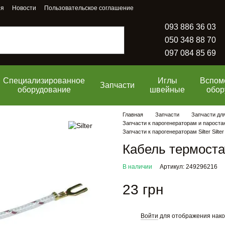
ия
Новости
Пользовательское соглашение
093 886 36 03
050 348 88 70
097 084 85 69
Специализированное
Иглы
Вспом
Запчасти
оборудование
швейные
обор
Главная
Запчасти
Запчасти дл
Запчасти к парогенераторам и парост
Запчасти к парогенераторам Silter Silter
Кабель термостат
В наличии
Артикул: 249296216
23 грн
Войти
для отображения нако
%