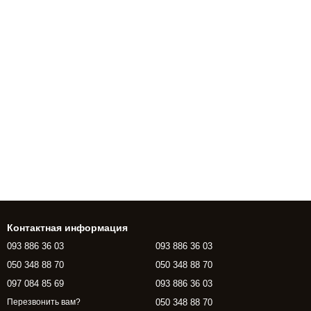
Контактная информация
093 886 36 03
093 886 36 03
050 348 88 70
050 348 88 70
097 084 85 69
093 886 36 03
050 348 88 70
Перезвонить вам?