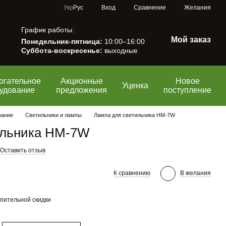
Сравнение
Укр
Рус
Вход
Желания
График работы:
Мой заказ
Понедельник-пятница:
10:00–16:00
Суббота-воскресенье:
выходные
огательное
Акционные
Новое
Уценка
удование
предложения
поступление
вание
Светильники и лампы
Лампа для светильника НМ-7W
ильника НМ-7W
Оставить отзыв
К сравнению
В желания
пительной скидки