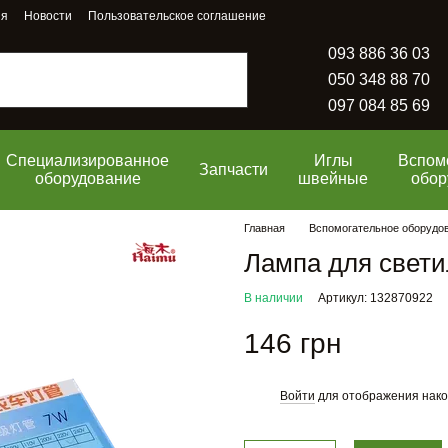
ия
Новости
Пользовательское соглашение
093 886 36 03
050 348 88 70
097 084 85 69
Специализированное
Иглы
Вспом
Запчасти
оборудование
швейные
обор
Главная
Вспомогательное оборудо
Лампа для свет
В наличии
Артикул: 132870922
146 грн
Войти
для отображения нако
%