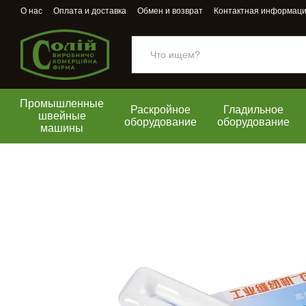
Перейти к основному контенту
О нас
Оплата и доставка
Обмен и возврат
Контактная информац
Промышленные
Раскройное
Гладильное
швейные
оборудование
оборудование
машины