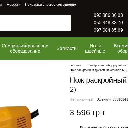
ия
Новости
Пользовательское соглашение
093 886 36 03
050 348 88 70
097 084 85 69
Специализированное
Иглы
Вспом
Запчасти
оборудование
швейные
обор
Главная
Раскройное оборудование
Нож раскройный дисковый Worlden RSD
Нож раскройный
2)
Нет в наличии
Артикул: 5553684
3 596 грн
Войти
для отображения нако
%