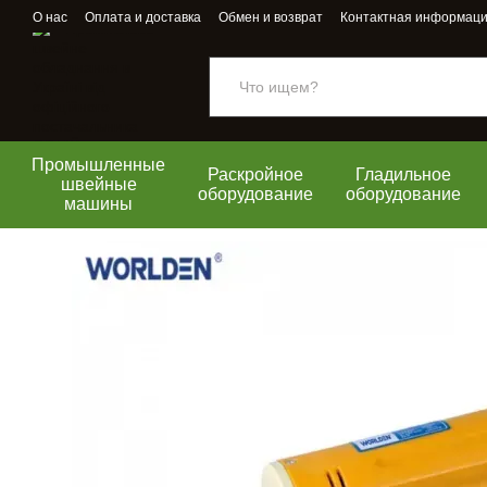
Перейти к основному контенту
О нас
Оплата и доставка
Обмен и возврат
Контактная информац
Промышленные
Раскройное
Гладильное
швейные
оборудование
оборудование
машины