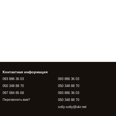
Контактная информация
093 886 36 03
093 886 36 03
050 348 88 70
050 348 88 70
097 084 85 69
093 886 36 03
050 348 88 70
Перезвонить вам?
soliy-soliy@ukr.net