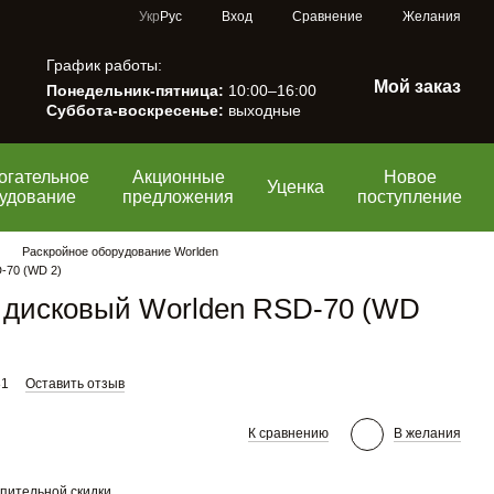
Сравнение
Укр
Рус
Вход
Желания
График работы:
Мой заказ
Понедельник-пятница:
10:00–16:00
Суббота-воскресенье:
выходные
огательное
Акционные
Новое
Уценка
удование
предложения
поступление
Раскройное оборудование Worlden
-70 (WD 2)
 дисковый Worlden RSD-70 (WD
81
Оставить отзыв
К сравнению
В желания
пительной скидки