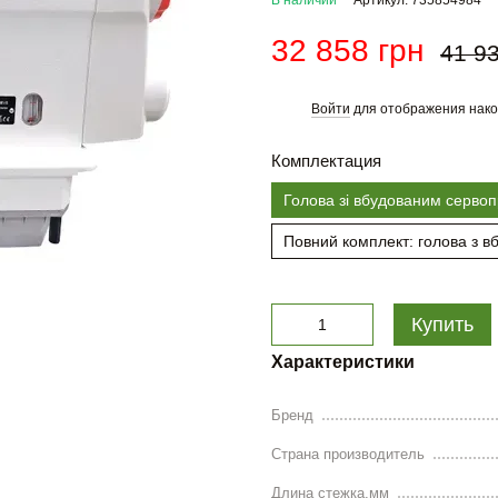
В наличии
Артикул: 735854984
32 858 грн
41 93
Войти
для отображения нако
%
Комплектация
Голова зі вбудованим серво
Повний комплект: голова з в
Купить
Характеристики
Бренд
Страна производитель
Длина стежка,мм