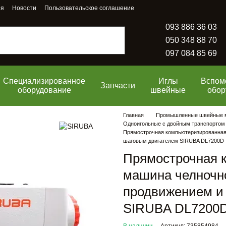
ия
Новости
Пользовательское соглашение
093 886 36 03
050 348 88 70
097 084 85 69
Специализированное
Иглы
Вспом
Запчасти
оборудование
швейные
обор
Главная
Промышленные швейные
Одноигольные с двойным транспортом
Прямострочная компьютеризированная
шаговым двигателем SIRUBA DL7200D
Прямострочная 
машина челночно
продвижением и
SIRUBA DL7200