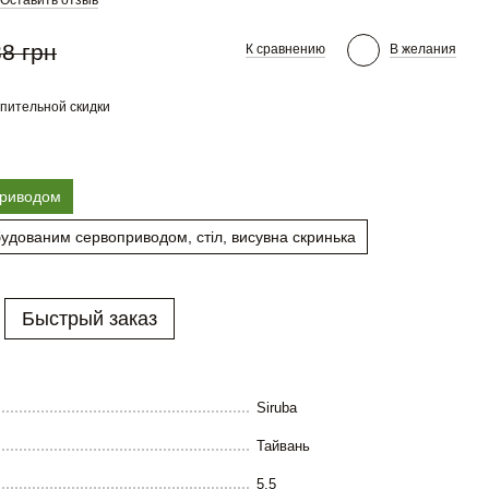
Оставить отзыв
8 грн
К сравнению
В желания
пительной скидки
приводом
будованим сервоприводом, стіл, висувна скринька
Быстрый заказ
Siruba
Тайвань
5.5