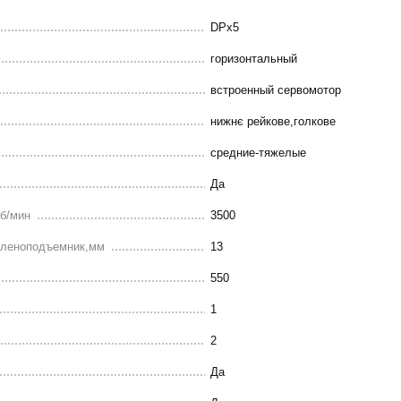
DPx5
горизонтальный
встроенный сервомотор
нижнє рейкове,голкове
средние-тяжелые
Да
б/мин
3500
оленоподъемник,мм
13
550
1
2
Да