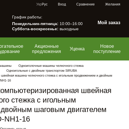
Сравнение
Укр
Рус
Вход
Желания
График работы:
Мой заказ
Понедельник-пятница:
10:00–16:00
Суббота-воскресенье:
выходные
огательное
Акционные
Новое
Уценка
удование
предложения
поступление
 машины
Одноиголочные машины челночного стежка
Одноигольные с двойным транспортом SIRUBA
 швейная машина челночного стежка с игольным продвижением и двойным
-NH1-16
компьютеризированная швейная
го стежка с игольным
 двойным шаговым двигателем
D-NH1-16