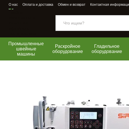
Перейти к основному контенту
О нас
Оплата и доставка
Обмен и возврат
Контактная информац
Промышленные
Раскройное
Гладильное
швейные
оборудование
оборудование
машины