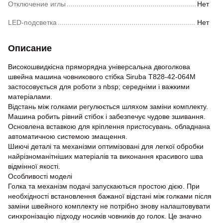
Отключение иглы
Нет
LED-подсветка
Нет
Описание
Високошвидкісна пряморядна універсальна двоголкова
швейна машина човникового стібка Siruba T828-42-064M
застосовується для роботи з nbsp; середніми і важкими
матеріалами.
Відстань між голками регулюється шляхом заміни комплекту.
Машина робить рівний стібок і забезпечує чудове зшивання.
Основлена вставкою для кріплення пристосувань. обладнана
автоматичною системою змащення.
Шиючі деталі та механізми оптимізовані для легкої обробки
найрізноманітніших матеріалів та виконання красивого шва
відмінної якості.
Особливості моделі
Голка та механізм подачі запускаються простою дією. При
необхідності встановлення бажаної відстані між голками після
заміни швейного комплекту не потрібно знову налаштовувати
синхронізацію підходу носиків човників до голок. Це значно