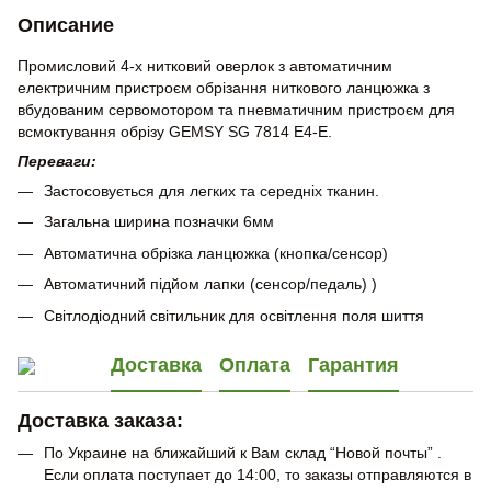
Описание
Промисловий 4-х нитковий оверлок з автоматичним
електричним пристроєм обрізання ниткового ланцюжка з
вбудованим сервомотором та пневматичним пристроєм для
всмоктування обрізу GEMSY SG 7814 E4-E.
Переваги:
Застосовується для легких та середніх тканин.
Загальна ширина позначки 6мм
Автоматична обрізка ланцюжка (кнопка/сенсор)
Автоматичний підйом лапки (сенсор/педаль) )
Світлодіодний світильник для освітлення поля шиття
Доставка
Оплата
Гарантия
Доставка заказа:
По Украине на ближайший к Вам склад “Новой почты” .
Если оплата поступает до 14:00, то заказы отправляются в