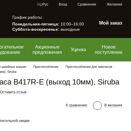
Сравнение
Укр
Рус
Вход
Желания
График работы:
Мой заказ
Понедельник-пятница:
10:00–16:00
Суббота-воскресенье:
выходные
огательное
Акционные
Новое
Уценка
удование
предложения
поступление
я швейных машин
Приспособление
Приспособления для лампасов
мм), Siruba
аса B417R-E (выход 10мм), Siruba
Оставить отзыв
К сравнению
В желания
пительной скидки