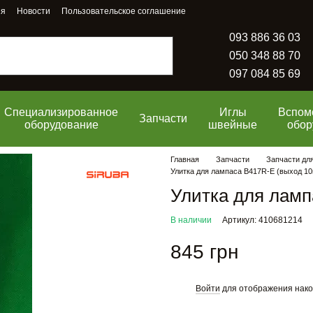
ия
Новости
Пользовательское соглашение
093 886 36 03
050 348 88 70
097 084 85 69
Специализированное
Иглы
Вспом
Запчасти
оборудование
швейные
обор
Главная
Запчасти
Запчасти дл
Улитка для лампаса B417R-E (выход 10
Улитка для ламп
В наличии
Артикул: 410681214
845 грн
Войти
для отображения нако
%