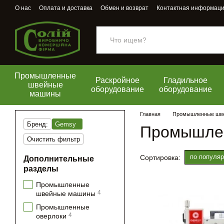
Перейти к основному контенту
О нас
Оплата и доставка
Обмен и возврат
Контактная информац
Промышленные
Раскройное
Гладильное
швейные
оборудование
оборудование
машины
Главная
Промышленные шв
Бренд:
Gemsy
Промышлен
Очистить фильтр
по популяр
Сортировка:
Дополнительные
разделы
Промышленные
4
швейные машины
Промышленные
4
оверлоки