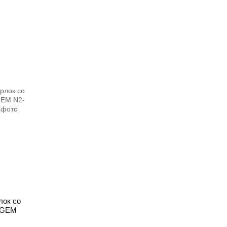
лок со
 GEM