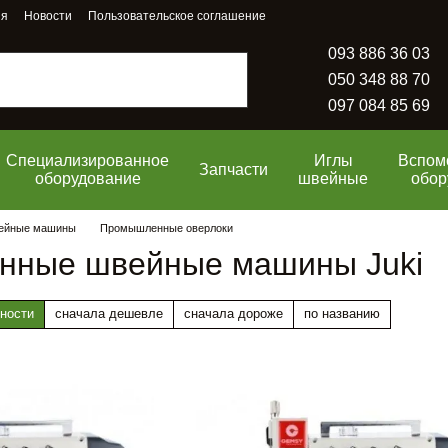
ия
Новости
Пользовательское соглашение
093 886 36 03
050 348 88 70
097 084 85 69
Специализированное
Иглы
Вспом
Запчасти
оборудование
швейные
обор
ейные машины
Промышленные оверлоки
ные швейные машины Juki
ности
сначала дешевле
сначала дороже
по названию