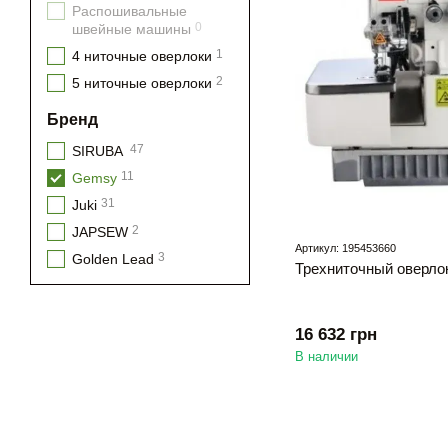
Распошивальные
0
швейные машины
1
4 ниточные оверлоки
2
5 ниточные оверлоки
Бренд
47
SIRUBA
11
Gemsy
31
Juki
2
JAPSEW
Артикул: 195453660
3
Golden Lead
Трехниточный оверл
16 632 грн
В наличии