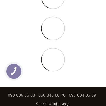
093 886 36 03
050 348 88 70
097 084 85 69
Контактна інформація