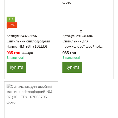
Хіт
−5%
2
Артикул: 243226656
Артикул: 291240684
Світильник світлодіодний
Світильник для
Haimu HM-98Т (10LED)
промислової швейної
машини світлодіодний HM-
935 грн
935 грн
989 грн
98TS (40 LED)
В наявності
В наявності
Купити
Купити