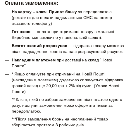
Оплата замовлення:
На картку – ключ Приват банку
за передоплатою
(реквізити для оплати надсилаються СМС на номер
вказаного телефону)
Готівкою
— оплата при отриманні товару в магазині.
Виробляється виключно у національній валюті.
Безготівковий розрахунок
— відправка товару можлива
після надходження коштів на наш розрахунковий рахунок.
Накладним платежем
при доставці на склад “Нової
Пошти”.
* Якщо оплачуєте при отриманні на Новій Пошті
(накладеним платежем) додатково сплачується відправка
грошей назад ще 20,00 грн + 2% від суми. (Умови Нової
Пошти).
** Клієнт, який не забрав замовлення післяплатою одного
разу, наступні замовлення може оформити тільки за
передоплатою.
***Після замовлення бронь на неоплачений товар
зберігається протягом 3 робочих днів