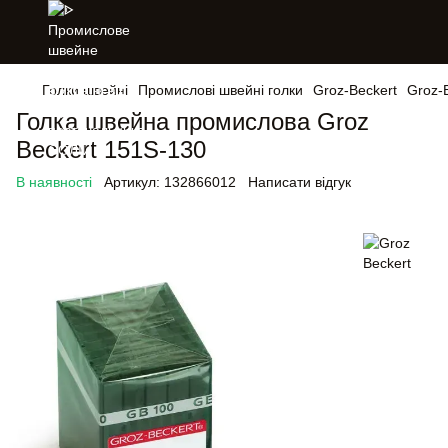
Голки швейні
Промислові швейні голки
Groz-Beckert
Groz-
Голка швейна промислова Groz
Beckert 151S-130
В наявності
Артикул:
132866012
Написати відгук