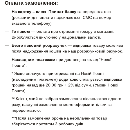
Оплата замовлення:
На картку – ключ Приват банку
за передоплатою
(реквізити для оплати надсилаються СМС на номер
вказаного телефону)
Готівкою
— оплата при отриманні товару в магазині.
Виробляється виключно у національній валюті.
Безготівковий розрахунок
— відправка товару можлива
після надходження коштів на наш розрахунковий рахунок.
Накладним платежем
при доставці на склад “Нової
Пошти”.
* Якщо оплачуєте при отриманні на Новій Пошті
(накладеним платежем) додатково сплачується відправка
грошей назад ще 20,00 грн + 2% від суми. (Умови Нової
Пошти).
** Клієнт, який не забрав замовлення післяплатою одного
разу, наступні замовлення може оформити тільки за
передоплатою.
***Після замовлення бронь на неоплачений товар
зберігається протягом 3 робочих днів