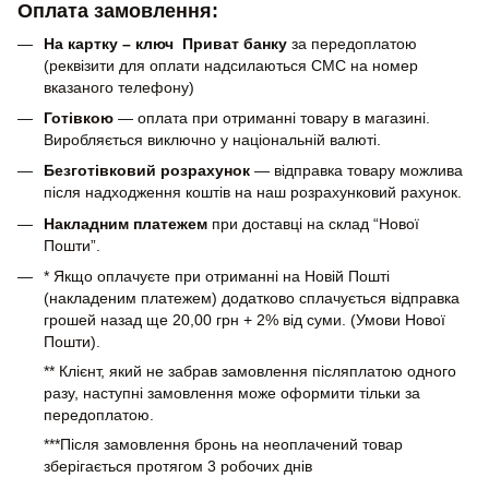
Оплата замовлення:
На картку – ключ Приват банку
за передоплатою
(реквізити для оплати надсилаються СМС на номер
вказаного телефону)
Готівкою
— оплата при отриманні товару в магазині.
Виробляється виключно у національній валюті.
Безготівковий розрахунок
— відправка товару можлива
після надходження коштів на наш розрахунковий рахунок.
Накладним платежем
при доставці на склад “Нової
Пошти”.
* Якщо оплачуєте при отриманні на Новій Пошті
(накладеним платежем) додатково сплачується відправка
грошей назад ще 20,00 грн + 2% від суми. (Умови Нової
Пошти).
** Клієнт, який не забрав замовлення післяплатою одного
разу, наступні замовлення може оформити тільки за
передоплатою.
***Після замовлення бронь на неоплачений товар
зберігається протягом 3 робочих днів