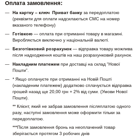
Оплата замовлення:
На картку – ключ Приват банку
за передоплатою
(реквізити для оплати надсилаються СМС на номер
вказаного телефону)
Готівкою
— оплата при отриманні товару в магазині.
Виробляється виключно у національній валюті.
Безготівковий розрахунок
— відправка товару можлива
після надходження коштів на наш розрахунковий рахунок.
Накладним платежем
при доставці на склад “Нової
Пошти”.
* Якщо оплачуєте при отриманні на Новій Пошті
(накладеним платежем) додатково сплачується відправка
грошей назад ще 20,00 грн + 2% від суми. (Умови Нової
Пошти).
** Клієнт, який не забрав замовлення післяплатою одного
разу, наступні замовлення може оформити тільки за
передоплатою.
***Після замовлення бронь на неоплачений товар
зберігається протягом 3 робочих днів