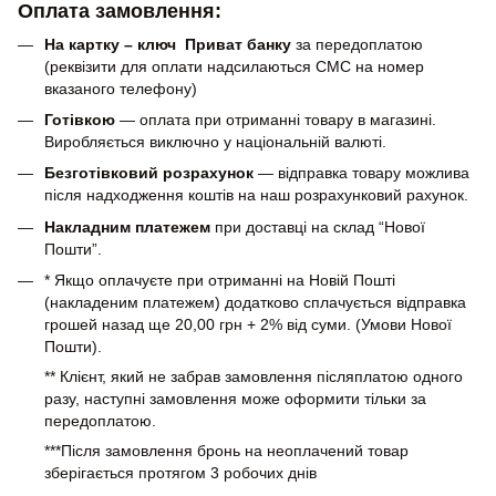
Оплата замовлення:
На картку – ключ Приват банку
за передоплатою
(реквізити для оплати надсилаються СМС на номер
вказаного телефону)
Готівкою
— оплата при отриманні товару в магазині.
Виробляється виключно у національній валюті.
Безготівковий розрахунок
— відправка товару можлива
після надходження коштів на наш розрахунковий рахунок.
Накладним платежем
при доставці на склад “Нової
Пошти”.
* Якщо оплачуєте при отриманні на Новій Пошті
(накладеним платежем) додатково сплачується відправка
грошей назад ще 20,00 грн + 2% від суми. (Умови Нової
Пошти).
** Клієнт, який не забрав замовлення післяплатою одного
разу, наступні замовлення може оформити тільки за
передоплатою.
***Після замовлення бронь на неоплачений товар
зберігається протягом 3 робочих днів