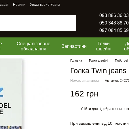
мація
Новини
Угода користувача
093 886 36 03
050 348 88 70
097 084 85 69
е
Спеціалізоване
Голки
Д
Запчастини
я
обладнання
швейні
о
Головна
Голки швейні
Побутові 
Голка Twin jeans
Немає в наявності
Артикул: 2427
162 грн
Увійти
для відображення нак
%
При замовленні від 10 пластин