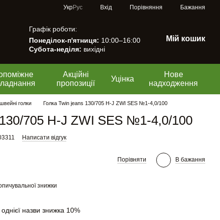
Порівняння
Укр
Рус
Вхід
Бажання
Графік роботи:
Мій кошик
Понеділок-п'ятниця:
10:00–16:00
Субота-неділя:
вихідні
опоміжне
Акційні
Нове
Уцінка
бладнання
пропозиції
надходження
швейні голки
Голка Twin jeans 130/705 H-J ZWI SES №1-4,0/100
 130/705 H-J ZWI SES №1-4,0/100
03311
Написати відгук
Порівняти
В бажання
опичувальної знижки
 однієї назви знижка 10%