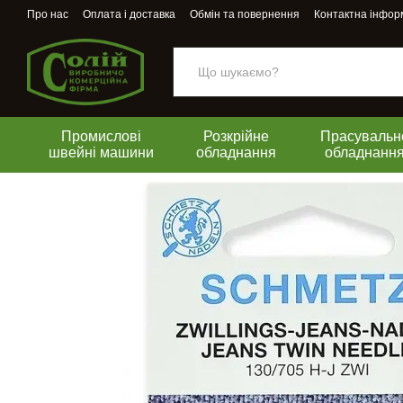
Перейти до основного контенту
Про нас
Оплата і доставка
Обмін та повернення
Контактна інфор
Промислові
Розкрійне
Прасувальн
швейні машини
обладнання
обладнанн