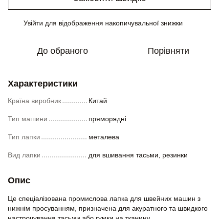
Увійти
для відображення накопичувальної знижки
%
До обраного
Порівняти
Характеристики
Країна виробник
Китай
Тип машини
пряморядні
Тип лапки
металева
Вид лапки
для вшивання тасьми, резинки
Опис
Це спеціалізована промислова лапка для швейних машин з
нижнім просуванням, призначена для акуратного та швидкого
настрочування тасьми або гумки на тканину.