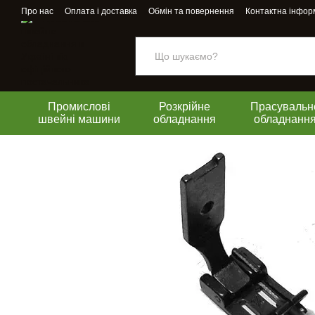
Перейти до основного контенту
Про нас
Оплата і доставка
Обмін та повернення
Контактна інфор
Промислові
Розкрійне
Прасувальн
швейні машини
обладнання
обладнанн