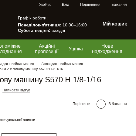
Порівняння
Укр
Рус
Вхід
Бажання
Графік роботи:
Мій кошик
Понеділок-п'ятниця:
10:00–16:00
Субота-неділя:
вихідні
опоміжне
Акційні
Нове
Уцінка
бладнання
пропозиції
надходження
и для швейних машин
Лапки для швейних машин
а на 2-х голкову машину S570 H 1/8-1/16
кову машину S570 H 1/8-1/16
Написати відгук
Порівняти
В бажання
опичувальної знижки