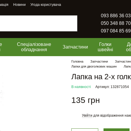
мація
Новини
Угода користувача
093 886 36 03
050 348 88 70
097 084 85 69
е
Спеціалізоване
Голки
Д
Запчастини
я
обладнання
швейні
о
Головна
Запчастини
Запчастин
Лапки для двоголкових машин
Лапк
Лапка на 2-х гол
В наявності
Артикул: 132871054
135 грн
Увійти
для відображення нак
%